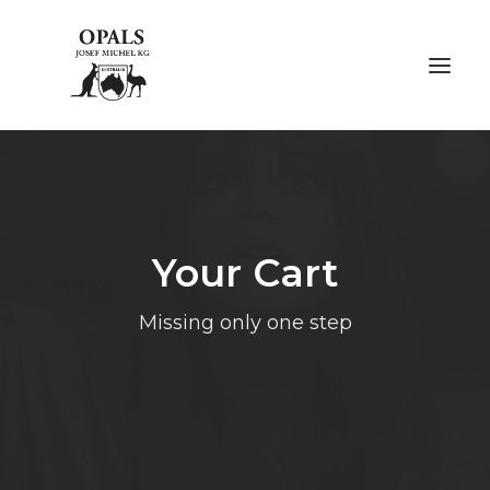
ÜBER OPALE
ÜBER UNS
Your Cart
AUSSTELLUNGEN
Missing only one step
FACHMESSEN
GALERIE
KONTAKT
NACHHALTIGKEIT