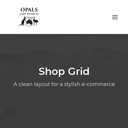
ÜBER OPALE
ÜBER UNS
Shop Grid
AUSSTELLUNGEN
A clean layout for a stylish e-commerce
FACHMESSEN
GALERIE
KONTAKT
NACHHALTIGKEIT