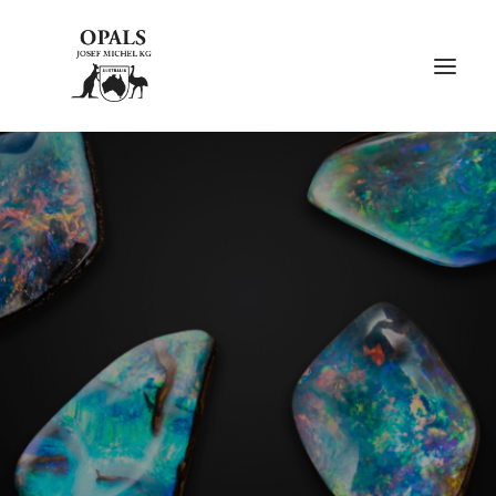
ÜBER OPALE
ÜBER UNS
AUSSTELLUNGEN
FACHMESSEN
GALERIE
KONTAKT
NACHHALTIGKEIT