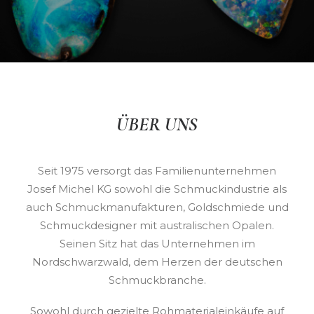
ÜBER UNS
Seit 1975 versorgt das Familienunternehmen
Josef Michel KG sowohl die Schmuckindustrie als
auch Schmuckmanufakturen, Goldschmiede und
Schmuckdesigner mit australischen Opalen.
Seinen Sitz hat das Unternehmen im
Nordschwarzwald, dem Herzen der deutschen
Schmuckbranche.
Sowohl durch gezielte Rohmaterialeinkäufe auf